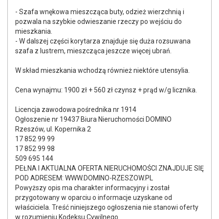
- Szafa wnękowa mieszcząca buty, odzież wierzchnią i
pozwala na szybkie odwieszanie rzeczy po wejściu do
mieszkania.
- W dalszej części korytarza znajduje się duża rozsuwana
szafa z lustrem, mieszcząca jeszcze więcej ubrań.
W skład mieszkania wchodzą również niektóre utensylia.
Cena wynajmu: 1900 zł + 560 zł czynsz + prąd w/g licznika.
Licencja zawodowa pośrednika nr 1914
Ogłoszenie nr 19437 Biura Nieruchomości DOMINO
Rzeszów, ul. Kopernika 2
17 852 99 99
17 852 99 98
509 695 144
PEŁNA I AKTUALNA OFERTA NIERUCHOMOŚCI ZNAJDUJE SIĘ
POD ADRESEM: WWW.DOMINO-RZESZOW.PL
Powyższy opis ma charakter informacyjny i został
przygotowany w oparciu o informacje uzyskane od
właściciela. Treść niniejszego ogłoszenia nie stanowi oferty
w rozumieniu Kodeksu Cywilnego.