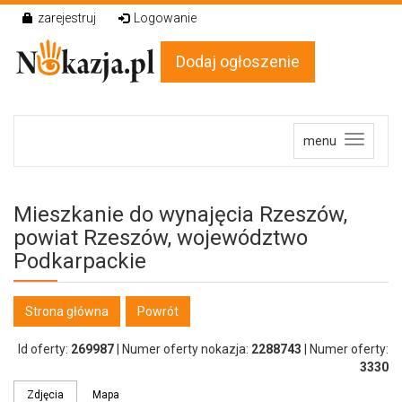
zarejestruj
Logowanie
Dodaj ogłoszenie
menu
Mieszkanie do wynajęcia Rzeszów,
powiat
Rzeszów,
województwo
Podkarpackie
Strona główna
Powrót
Id oferty:
269987
|
Numer oferty nokazja:
2288743
|
Numer oferty:
3330
Zdjęcia
Mapa