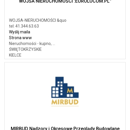
WOJSA NIERUCHOMOŚCI :EUROLOCUM.PL"
WOJSA-NIERUCHOMOŚCI &quo
tel: 41.344.63.63
Wyślij maila
Strona www
Nieruchomości - kupno, ...
ŚWIĘTOKRZYSKIE
KIELCE
MIRBUD Nadzory i Okresowe Przeglądy Budowlane