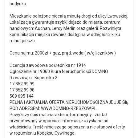
budynku.
Mieszkanie położone niecałą minutę drogi od ulicy Lwowskiej.
Lokalizacja gwarantuje szybki dojazd do miasta, centrum
handlowych: Auchan, Leroy Merlin oraz galerii. Rozwinięta
komunikacja miejska również dostępna w odległości kilku
minut pieszo.
Cena najmu: 2000zł + gaz, prąd, woda ( w/g liczników )
Licencja zawodowa pośrednika nr 1914
Ogłoszenie nr 19060 Biura Nieruchomości DOMINO
Rzeszów, ul. Kopernika 2
17 852 99 99
17 852 99 98
509 695 144
PEŁNA I AKTUALNA OFERTA NIERUCHOMOŚCI ZNAJDUJE SIĘ
POD ADRESEM: WWW.DOMINO-RZESZOW.PL
Powyższy opis ma charakter informacyjny i został
przygotowany w oparciu o informacje uzyskane od
właściciela. Treść niniejszego ogłoszenia nie stanowi oferty
w rozumieniu Kodeksu Cywilnego.