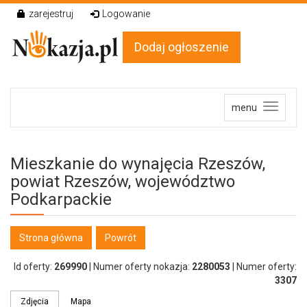
zarejestruj
Logowanie
Dodaj ogłoszenie
menu
Mieszkanie do wynajęcia Rzeszów,
powiat
Rzeszów,
województwo
Podkarpackie
Strona główna
Powrót
Id oferty:
269990
|
Numer oferty nokazja:
2280053
|
Numer oferty:
3307
Zdjęcia
Mapa