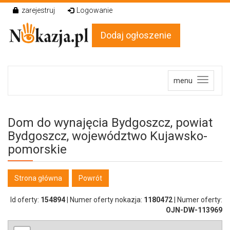
zarejestruj
Logowanie
Dodaj ogłoszenie
menu
Dom do wynajęcia Bydgoszcz,
powiat
Bydgoszcz,
województwo
Kujawsko-
pomorskie
Strona główna
Powrót
Id oferty:
154894
|
Numer oferty nokazja:
1180472
|
Numer oferty:
OJN-DW-113969