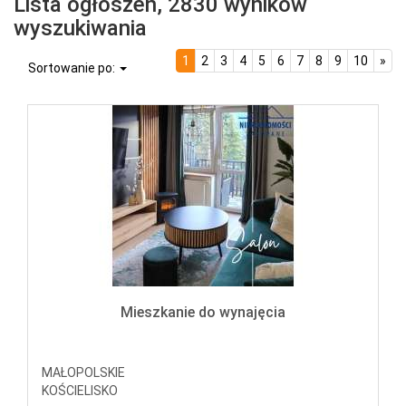
Lista ogłoszeń, 2830 wyników
wyszukiwania
1
2
3
4
5
6
7
8
9
10
»
Sortowanie po:
Mieszkanie do wynajęcia
MAŁOPOLSKIE
KOŚCIELISKO