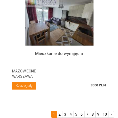
Mieszkanie do wynajęcia
MAZOWIECKIE
WARSZAWA
3500 PLN
Szczegóły
1
2
3
4
5
6
7
8
9
10
»