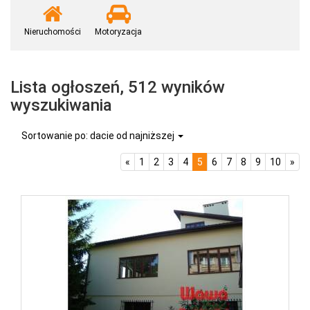
Nieruchomości
Motoryzacja
Lista ogłoszeń, 512 wyników
wyszukiwania
Sortowanie po: dacie od najniższej
«
1
2
3
4
5
6
7
8
9
10
»