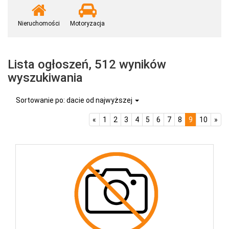
Nieruchomości
Motoryzacja
Lista ogłoszeń, 512 wyników
wyszukiwania
Sortowanie po: dacie od najwyższej
«
1
2
3
4
5
6
7
8
9
10
»